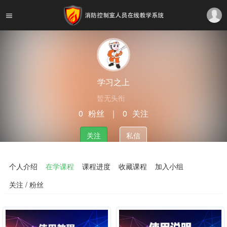
学习之上
暂无头衔
0
粉丝
｜
0
关注
关注
私信
个人介绍
在学课程
课程进度
收藏课程
加入小组
关注 / 粉丝