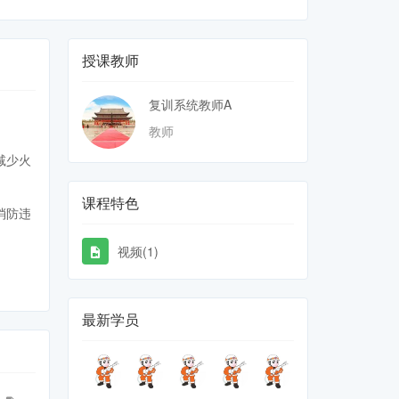
授课教师
复训系统教师A
教师
减少火
课程特色
消防违
视频(1)
最新学员