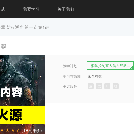
考试
我要学习
关于我们
章 防火巡查 第一节 第1讲
消防控制室人员在线教...
教学计划
学习有效期
永久有效
承诺服务
练
试
问
疑
(19人评价)