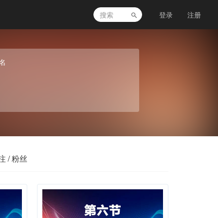
登录
注册
名
注 / 粉丝