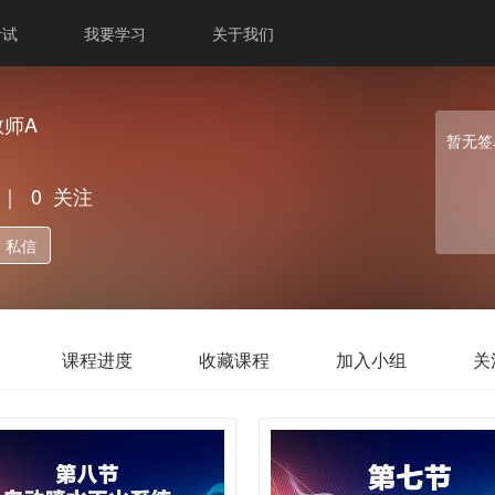
考试
我要学习
关于我们
师A
暂无签
｜
0
关注
私信
课程进度
收藏课程
加入小组
关