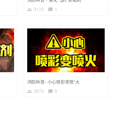
3172
1
消防科普- 小心喷彩变喷“火
2873
0