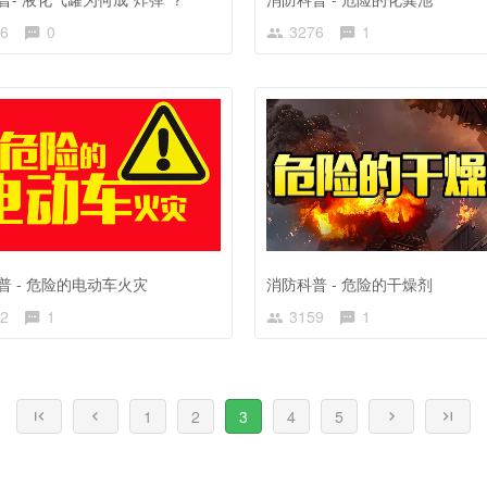
6
0
3276
1
普 - 危险的电动车火灾
消防科普 - 危险的干燥剂
2
1
3159
1
1
2
3
4
5