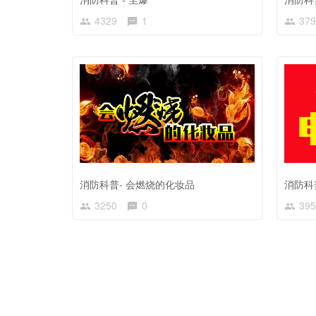
4329
1
379
消防科普- 会燃烧的化妆品
消防科
3250
0
395