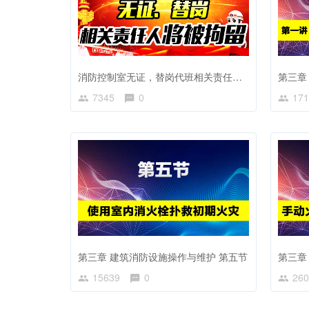
消防控制室无证，替岗代班相关责任人被依法拘留
第三章
7345
0
171
第三章 建筑消防设施操作与维护 第五节
第三章
15639
0
260