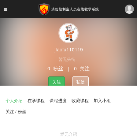
jiaofu110119
暂无头衔
0
粉丝
｜
0
关注
关注
私信
个人介绍
在学课程
课程进度
收藏课程
加入小组
关注 / 粉丝
暂无介绍